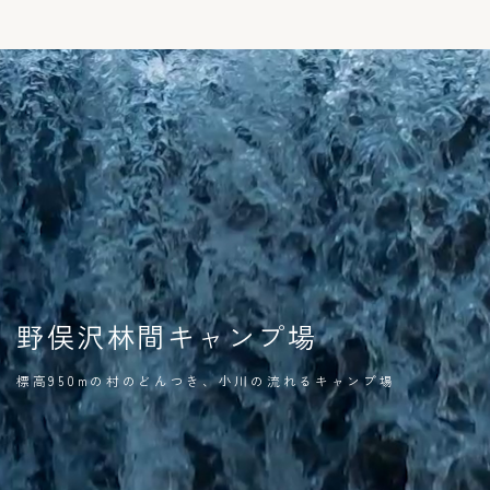
野俣沢林間キャンプ場
標高950mの村のどんつき、小川の流れるキャンプ場