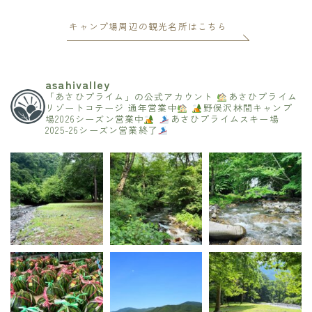
キャンプ場周辺の観光名所はこちら
asahivalley
「あさひプライム」の公式アカウント
あさひプライム
リゾートコテージ 通年営業中
野俣沢林間キャンプ
場2026シーズン営業中
あさひプライムスキー場
2025-26シーズン営業終了