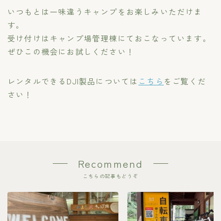
いつもとは一味違うキャンプをお楽しみいただけま
Q＆A
す。
受け付けはキャンプ場管理棟にておこなっています。
利用規約
ぜひこの機会にお試しください！
宿泊約款
レンタルできるDJI製品については
こちら
をご覧くだ
さい！
Recommend
こちらの記事もどうぞ