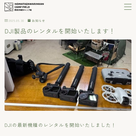
2025.05.30
お知らせ
MENU
DJI製品のレンタルを開始いたします！
ご利用ガイド
エリア紹介
料金表
施設
レンタル
DJIの最新機種のレンタルを開始いたしました！
ギャラリー